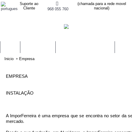
Suporte ao
(chamada para a rede movel
Cliente
nacional)
968 055 760
AIRBAGS
PRÉ-TENSORES
CENTRALINAS DE AIRBAGS
MODUL
Inicio
Empresa
EMPRESA
INSTALAÇÃO
A ImporFerreira é uma empresa que se encontra no setor da s
mercado.