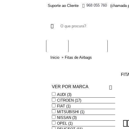
968 055 760
Suporte ao Cliente
(chamada p
AIRBAGS
PRÉ-TENSORES
CENTRA
Inicio
Fitas de Airbags
FIT
VER POR MARCA
AUDI (3)
CITROEN (17)
FIAT (1)
MITSUBISHI (1)
NISSAN (3)
OPEL (1)