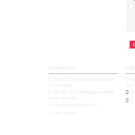
1
CONTACTOS
LOC
236 651 216 (chamada para a rede
Pa
fixa nacional)
Lote 
968 055 760 (chamada para a rede
32
móvel nacional)
Po
imporferreira@gmail.com
Fale Conosco