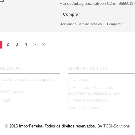
Fita de Airbag para Citroen C2 ref 966601
Comprar
Adicionar a Lista de Desejos
Comparar
2
3
4
>
>|
ALIZAÇÃO
APOIO AO CLIENTE
rque empresarial do Camporês,
Empresa
8
Política de Privacidade –
40-509 Ansião
Imporferreira, Unipessoal, Lda.
rtugal
Termos e Condições
Livro de Reclamações
© 2015 ImporFerreira. Todos os direitos reservados. By
TCSI-Solutions