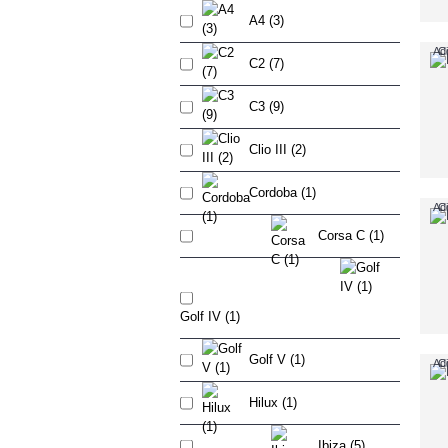
A4 (3)
Adi
C
C2 (7)
C3 (9)
Clio III (2)
Cordoba (1)
Adi
C
Corsa C (1)
Golf IV (1)
Golf V (1)
Adi
C
Hilux (1)
Ibiza (5)