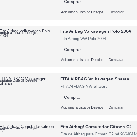
Comprar
Adicionar a Lista de Desejos
Comparar
Fita Airbag Volkswagen Polo 2004
cionar a Lista de Desejos
omparar
Fita Airbag VW Polo 2004 ..
Comprar
Adicionar a Lista de Desejos
Comparar
FITA AIRBAG Volkswagen Sharan
cionar a Lista de Desejos
omparar
FITA AIRBAG VW Sharan..
Comprar
Adicionar a Lista de Desejos
Comparar
Fita Airbag/ Comutador Citroen C2
cionar a Lista de Desejos
omparar
Fita de Airbag para Citroen C2 ref 966404