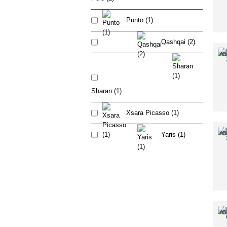
Punto (1)
Qashqai (2)
Adi
C
Sharan (1)
Xsara Picasso (1)
Adi
C
Yaris (1)
Adi
C