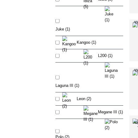
Adi
C
Juke (1)
Kangoo (1)
L200 (1)
Adi
C
Laguna III (1)
Leon (2)
Megane III (1)
Adi
C
Polo (2)