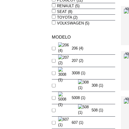
PEUGEOT (11)
RENAULT (5)
Adi
C
SEAT (8)
TOYOTA (2)
VOLKSWAGEN (5)
MODELO
206 (4)
Adi
C
207 (2)
3008 (1)
308 (1)
5008 (1)
Adi
C
508 (1)
607 (1)