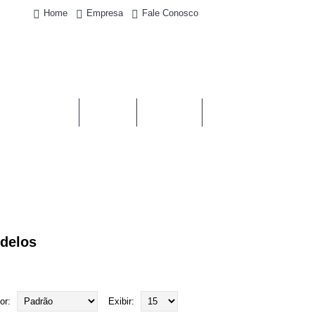
Home
Empresa
Fale Conosco
0
- 0,00€
AS DE AIRBAGS
TABLIERS
VOLANTES
delos
or:
Exibir: