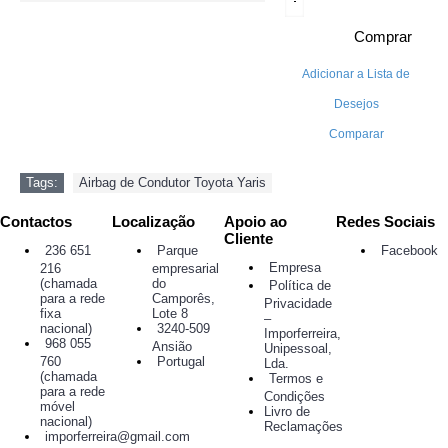
Comprar
Adicionar a Lista de
Desejos
Comparar
Tags:
Airbag de Condutor Toyota Yaris
Contactos
Localização
Apoio ao
Redes Sociais
Cliente
236 651
Parque
Facebook
Empresa
216
empresarial
(chamada
do
Política de
para a rede
Camporês,
Privacidade
fixa
Lote 8
–
nacional)
3240-509
Imporferreira,
968 055
Ansião
Unipessoal,
760
Portugal
Lda.
(chamada
Termos e
para a rede
Condições
móvel
Livro de
nacional)
Reclamações
imporferreira@gmail.com