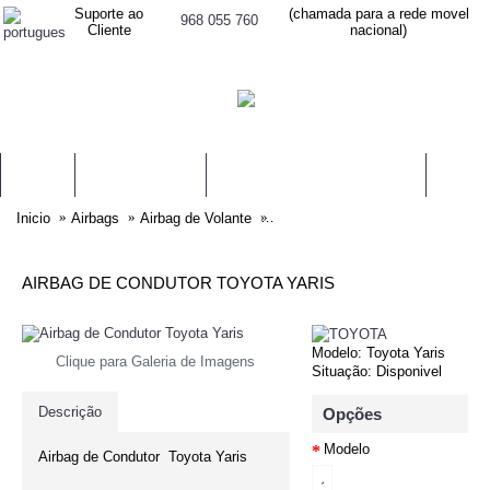
Suporte ao
(chamada para a rede movel
968 055 760
Cliente
nacional)
AIRBAGS
PRÉ-TENSORES
CENTRALINAS DE AIRBAGS
MODUL
Inicio
Airbags
Airbag de Volante
Airbag de Condutor Toyota Yaris
AIRBAG DE CONDUTOR TOYOTA YARIS
Modelo:
Toyota Yaris
Clique para Galeria de Imagens
Situação:
Disponivel
Descrição
Opções
Modelo
Airbag de Condutor Toyota Yaris