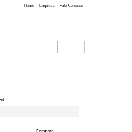
Home
Empresa
Fale Conosco
0
- 0,00€
AS DE AIRBAGS
TABLIERS
VOLANTES
vel
Comprar