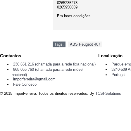
0265235273
0265950659
Em boas condições
Tags:
ABS Peugeot 407
Contactos
Localização
236 651 216 (chamada para a rede fixa nacional)
Parque emp
968 055 760 (chamada para a rede móvel
3240-509 A
nacional)
Portugal
imporferreira@gmail.com
Fale Conosco
© 2015 ImporFerreira. Todos os direitos reservados. By
TCSI-Solutions