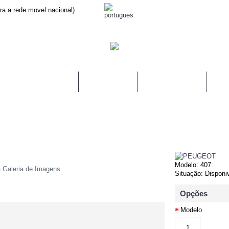
a a rede movel nacional)
LINAS DE AIRBAGS
MODULO ABS
COMUTADORES
FIT
Modelo:
407
a Galeria de Imagens
Situação:
Disponi
Opções
Modelo