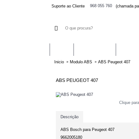
968 055 760
Suporte ao Cliente
(chamada par
AIRBAGS
PRÉ-TENSORES
CENTRA
Inicio
Modulo ABS
ABS Peugeot 407
ABS PEUGEOT 407
Clique par
Descrição
ABS Bosch para Peugeot 407
9662005180