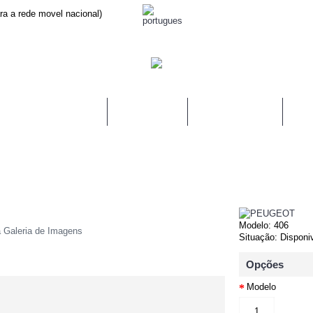
a a rede movel nacional)
LINAS DE AIRBAGS
MODULO ABS
COMUTADORES
FIT
Modelo:
406
a Galeria de Imagens
Situação:
Disponi
Opções
Modelo