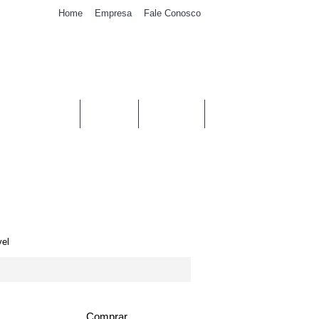
Home
Empresa
Fale Conosco
0
- 0,00€
AS DE AIRBAGS
TABLIERS
VOLANTES
vel
Comprar