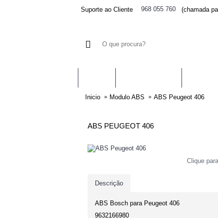
968 055 760
Suporte ao Cliente
(chamada par
AIRBAGS
PRÉ-TENSORES
CENTRA
Inicio
Modulo ABS
ABS Peugeot 406
ABS PEUGEOT 406
Clique par
Descrição
ABS Bosch para Peugeot 406
9632166980