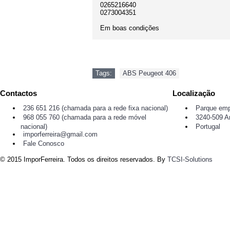
0265216640
0273004351
Em boas condições
Tags:
ABS Peugeot 406
Contactos
Localização
236 651 216 (chamada para a rede fixa nacional)
Parque emp
968 055 760 (chamada para a rede móvel
3240-509 A
nacional)
Portugal
imporferreira@gmail.com
Fale Conosco
© 2015 ImporFerreira. Todos os direitos reservados. By
TCSI-Solutions