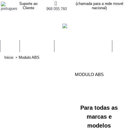
Suporte ao
(chamada para a rede movel
Cliente
nacional)
968 055 760
AIRBAGS
PRÉ-TENSORES
CENTRALINAS DE AIRBAGS
MODUL
Inicio
Modulo ABS
MODULO ABS
Para todas as
marcas e
modelos