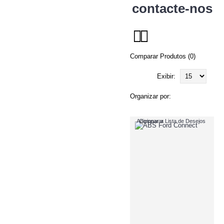
contacte-nos
Comparar Produtos (0)
Exibir:
Organizar por:
Adicionar a Lista de Desejos
Comparar