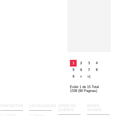
1
2
3
4
5
6
7
8
9
>
>|
Exibir 1 de 15 Total
1338 (90 Paginas)
CONTACTOS
LOCALIZAÇÃO
APOIO AO
REDES
CLIENTE
SOCIAIS
236 651
Parque